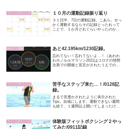
買ったというか交換したというかなんと
いうか、ポイントバンザイ☆）調べてた
ら、CMやってる横浜流星さんのパッケー
１０月の運動記録振り返り
フィットボクシング
ジ版とかあ...
３１日中、7日の運動記録。こあら。せっ
かく運動するならその記録とったれって
ことで、１か月どれぐらいやったのかを
振り返り記録をしておく。（完全に自己
満足の記事。）今月は３１日中７日が運
動した日。健康診断で聞かれる「週２
回、３０分以上の運動習慣...
あと42.195km/1230記録。
ゆるラン記録
忘れてない！忘れてないよ…！（あわわ
わホノルルマラソン2021はコロナの情勢
次第での開催と宣言がされたうえでの参
加受付がありましたが実際に12/12(日)無
事開催された。今年のエントリー数が
16,083人＆うち日本人は557人だったのに
対し...
苦手なステップ来た…！/0128記
フィットボクシング
録。
まるで見透かされたように表示された
Tips。自戒にします。運動できない週間
も経て、１週間以上開いてしまったけど
再開じゃー。Twitterやインスタ見てる
と、毎日パンチマークが入った記録をあ
げてる人が多くて感動。短くても毎日や
体験版フィットボクシング２やっ
フィットボクシング
ることが大事だよ...
てみた/0911記録