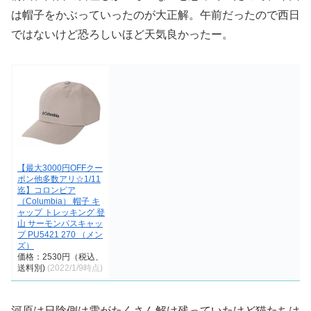
は帽子をかぶっていったのが大正解。午前だったので西日
ではないけど恐ろしいほど天気良かったー。
【最大3000円OFFクー
ポン他多数アリ☆1/11
迄】コロンビア
（Columbia） 帽子 キ
ャップ トレッキング 登
山 サーモンパスキャッ
プ PU5421 270 （メン
ズ）
価格：2530円（税込、
送料別)
(2022/1/9時点)
河原は日陰側は雪がたくさん解け残っていたけど猫たちは