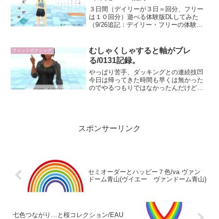
３日間（デイリーが３日＝回分、フリー
は１０回分）遊べる体験版DLしてみた
（9/26追記：デイリー・フリーの体験版
を終えてのまとめはコチラ。）フィット
ボクシング２、発売当時から購入を迷い
に迷いつつ選択肢が増えるとラウラ姉さ
むしゃくしゃすると軸がブレ
フィットボクシング
んにまた「ひさしぶり...
る/0131記録。
やっぱり苦手、ダッキングとの連続技凹
今日は帰ってきた時間も早くは無かった
のでやるつもりではなかったんだけど、
仕事でどうにもこうにも出鼻くじかれる
というかやる気を削がれる事項が発生し
てむしゃくしゃしていたのもあって、ご
飯炊いている間にスタート...
スポンサーリンク
セミオーダーとハッピー７色/va ヴァン
ドーム青山(ヴイエー ヴァンドーム青山)
七色つながり…と桜コレクション/EAU