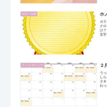
ホ
ゆるラン記録
カラ
クロ
け？
文字
２
フィットボクシング
うっ
しら
２８
わっ