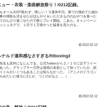
ニュー・衣装・楽曲解放祭り！/0212記録。
もオールJUST取れず…悔しい！３連休中日。家での溜めてた細か
事や掃除を済ませたがぼんやり＆いただきもののおやつを食べた
てのんびり過ごせたので夜にプレイ開始。こあら。キャンペーン
ッシュタグで、１日で１万発やった猛者を見たのも...
2022.02.13
ナルド違和感なさすぎる/fitboxing2
先生も意外になじんでる。公式Twitterから２／１０に以下ツイー
あった。グラップラー刃牙は漫画の名前として知っていたが、続
イトルがいくつもあることは知らなかった。（アニメのドラゴン
ルみたいに後ろにZとか、つくのかなと…。）...
2022.02.12