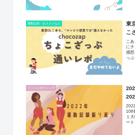
東
運動記録・おススメなど
こ
こあ
にチ
感想
っぷ
20
フィットボクシング
20
20
10
１大
ート