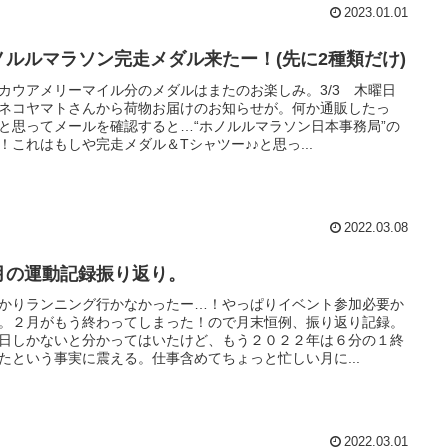
2023.01.01
ノルルマラソン完走メダル来たー！(先に2種類だけ)
カウアメリーマイル分のメダルはまたのお楽しみ。3/3 木曜日
ネコヤマトさんから荷物お届けのお知らせが。何か通販したっ
と思ってメールを確認すると…“ホノルルマラソン日本事務局”の
！これはもしや完走メダル＆Tシャツー♪♪と思っ...
2022.03.08
月の運動記録振り返り。
かりランニング行かなかったー…！やっぱりイベント参加必要か
。２月がもう終わってしまった！ので月末恒例、振り返り記録。
日しかないと分かってはいたけど、もう２０２２年は６分の１終
たという事実に震える。仕事含めてちょっと忙しい月に...
2022.03.01