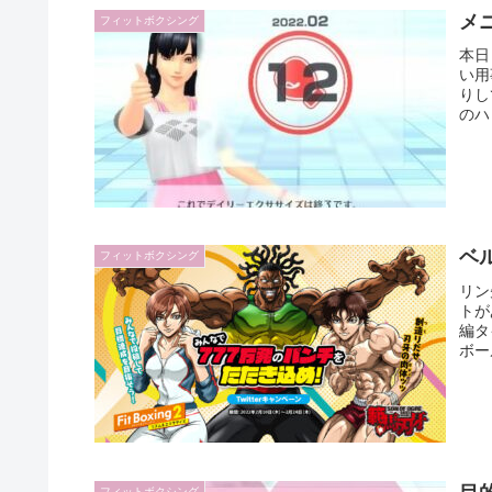
メ
フィットボクシング
本日
い用
りし
のハ
ベル
フィットボクシング
リン
トが
編タ
ボー
フィットボクシング