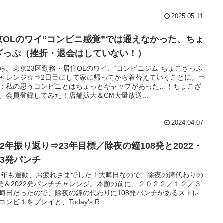
2025.05.11
京OLのワイ“コンビニ感覚”では通えなかった、ちょ
ざっぷ（挫折・退会はしていない！）
ら。東京23区勤務・居住OLのワイ、“コンビニジム”ちょこざっぷ
ャレンジ☆⇒2日目にして家に帰ってから着替えていくことに。⇒
：私の思うコンビニとはちょっとギャップがあった…！ちょこざ
、会員登録してみた！店舗拡大＆CM大量放送...
2024.04.07
22年振り返り⇒23年目標／除夜の鐘108発と2022・
23発パンチ
22年も運動、お疲れさまでした！大晦日なので、除夜の鐘代わりの
8発＆2022発パンチチャレンジ。本題の前に、２０２２／１２／３
晦日だったので、除夜の鐘の代わりに108発パンチがあるストレ
コンビ１をプレイと、Today's R...