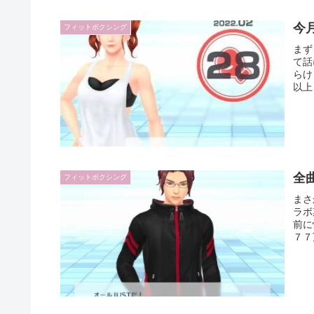
今
フィットボクシング
まず
て話
らけ
以上
全
フィットボクシング
まさ
ラボ
前に
７７