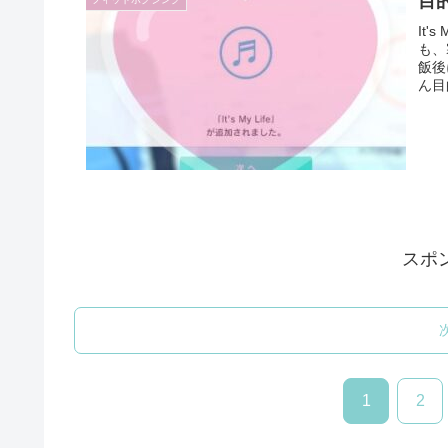
目
It
も、
飯後
ん目
スポ
1
2