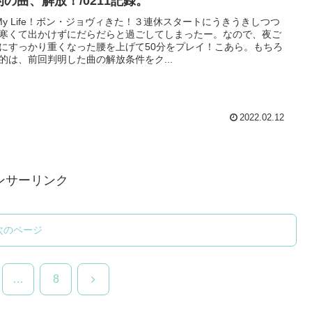
的の曲、解放！/0211記録。
's My Life！ボン・ジョヴィきた！３連休スタートにうきうきしつつ
寒くて出かけずにだらだらと過ごしてしまったー。なので、夜ご
にすっかり重くなった腰を上げて50分をプレイ！こあら。もちろ
的は、前回判明した曲の解放条件をク...
2022.02.12
ンサーリンク
次のページ
次
…
8
へ