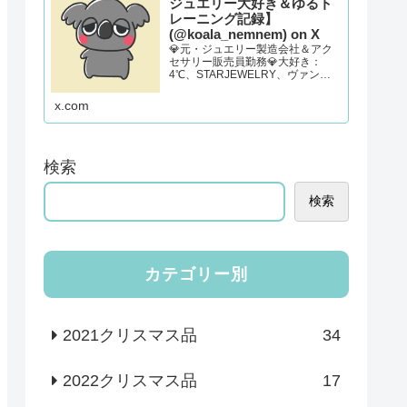
ジュエリー大好き＆ゆるト
レーニング記録】
(@koala_nemnem) on X
💎元・ジュエリー製造会社＆アク
セサリー販売員勤務💎大好き：
4℃、STARJEWELRY、ヴァンド
ーム青山、e.m.、cocoshnikなど。
🥊産前産後ピラティス、フィット
x.com
ボクシング２、リングフィットア
ドベンチャー、ゆるくランニング
検索
検索
カテゴリー別
2021クリスマス品
34
2022クリスマス品
17