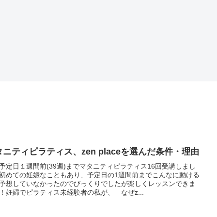
タニティピラティス、zen placeを選んだ条件・理由
予定日１週間前(39週)までマタニティピラティス16回受講しまし
初めての妊娠なこともあり、予定日の1週間前までこんなに動ける
予想していなかったのでびっくりでしたが楽しくレッスンできま
！妊婦でピラティス未経験者の私が、 なぜz...