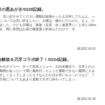
月の悪あがき/0228記録。
、言い訳させてください運動記録無かった土日何してたんよ。っ
については言い訳をしたい。土曜は、確かにだらけた。えぇ、だ
ました。けども日曜は、家族（足長・歩く速度早い）と共に10km
を、間に休憩はお昼の蕎麦屋１軒挟んだだけで、ず...
2022.03.01
曲解放＆刃牙コラボ終了！/0224記録。
かのデイリー、すべて初見メニュー。2/24木曜日で、刃牙とのコ
期間があっという間に最終日！ちょうど運動できない週間に入る
忙しくなってしまったりでなんだか日が空いちゃったりなど、７
万発についてもあまり貢献できずに終わってしまっ...
2022.02.26