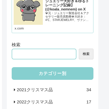
ジュエリー大好き＆ゆるト
レーニング記録】
(@koala_nemnem) on X
💎元・ジュエリー製造会社＆アク
セサリー販売員勤務💎大好き：
4℃、STARJEWELRY、ヴァンド
ーム青山、e.m.、cocoshnikなど。
🥊産前産後ピラティス、フィット
x.com
ボクシング２、リングフィットア
ドベンチャー、ゆるくランニング
検索
検索
カテゴリー別
2021クリスマス品
34
2022クリスマス品
17