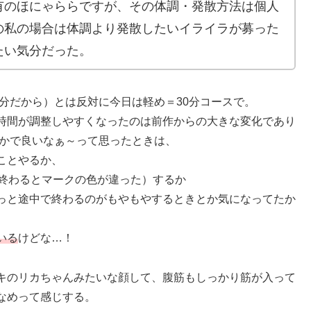
有のほにゃららですが、その体調・発散方法は個人
の私の場合は体調より発散したいイライラが募った
たい気分だった。
0分だから）とは反対に今日は軽め＝30分コースで。
時間が調整しやすくなったのは前作からの大きな変化であり
とかで良いなぁ～って思ったときは、
ことやるか、
終わるとマークの色が違った）するか
っと途中で終わるのがもやもやするときとか気になってたか
いる
けどな…！
キのリカちゃんみたいな顔して、腹筋もしっかり筋が入って
なめって感じする。