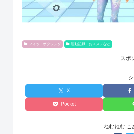
フィットボクシング
運動記録・おススメなど
スポ
シ
X
Pocket
ねむねむ 