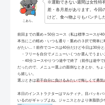
※運動できない週間は女性特
差・各月差があります。今回
けど、食べ物よりもパンチし
こあら。
前回までの重め＝50分コース（私は標準コースが4
本当にこの軽め・いつも通り・重めの３択で簡単に
がたい…！前作でコースは40分だけど今日は30分
・フリーを自分でメニューいくつか選んでうまい
・40分コースやりつつ途中で終了（前作は途中で
だったので、メニュー選ぶの面倒なときとか、ちょ
ら嬉しい。
選ぶときは
若干自分に負けるみたいで悔しくて勇気
本日のインストラクターはマルティナ。目バッキバ
いるのがギャップよね。ジャニスとかより体脂肪少