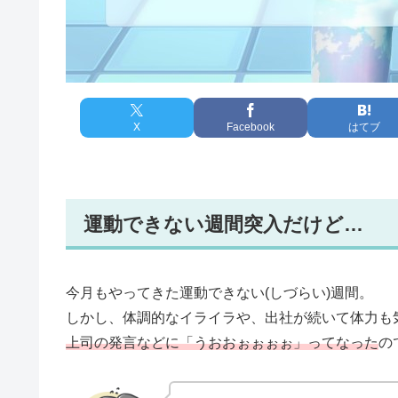
X
Facebook
はてブ
運動できない週間突入だけど…
今月もやってきた運動できない(しづらい)週間。
しかし、体調的なイライラや、出社が続いて体力も
上司の発言などに「うおおぉぉぉぉ」ってなった
の