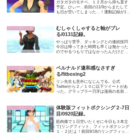
ガタガタのモチベ、１２月から持ち直す
予定。ひぃー…前回の11/9からまたして
も日が空いてしまった…！運動記録が11
月まだ２回目だなんて…！週２どころか
月２はまずい頻度だけど、出社が続いて
いて平日帰ってからは結構しんどいモー
むしゃくしゃすると軸がブレ
フィットボクシング
ド。天気が良いから...
る/0131記録。
やっぱり苦手、ダッキングとの連続技凹
今日は帰ってきた時間も早くは無かった
のでやるつもりではなかったんだけど、
仕事でどうにもこうにも出鼻くじかれる
というかやる気を削がれる事項が発生し
てむしゃくしゃしていたのもあって、ご
ベルナルド違和感なさすぎ
フィットボクシング
飯炊いている間にスタート...
る/fitboxing2
リン先生も意外になじんでる。公式
Twitterから２／１０に以下ツイートがあ
った。グラップラー刃牙は漫画の名前と
して知っていたが、続編タイトルがいく
つもあることは知らなかった。（アニメ
のドラゴンボールみたいに後ろにZとか、
体験版フィットボクシング２-7日
フィットボクシング
つくのかなと…。）...
目/0920記録。
筋肉痛で１日空いたくせに今日も３本立
て(リングフィット、フィットボクシング
１・２)だよ！前回9/18のリングフィット
アドベンチャーでジョー・ワンの腕スキ