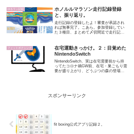
ルだけで戦うコース+フィットボクシング
50分が聞いたのか、上半身（肩甲骨≒僧
ホノルルマラソン走行記録登録
ゆるラン記録
帽筋、わきの...
と、振り返り。
走行記録の登録したよ！審査が承認され
れば無事完了。こあら。参加登録してい
た３種目、まとめて〆切間近で走行記録
登録。マルチデーは、"一時保存"と"完了
報告"は別ボタンなので気を付けてね。コ
チラがホノルルバーチャルマラソン（オ
在宅運動きっかけ。２：目覚めた
フィットボクシング
ンラインマラソンと...
NintendoSwitch
NintendoSwitch、実は在宅需要前から持
ってたコロナ禍GW前、在宅・巣ごもり需
要が盛り上がり、どうぶつの森の登場で
一気にNintendoSwitchが品薄になった。
そこに運動不足への懸念と、ガッキーが
かわいすぎる故のリングフィット...
スポンサーリンク
fit boxing公式アプリ記録２。