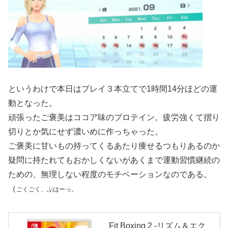
というわけで
本日はプレイ３本立てで1時間14分ほどの運
動となった。
頑張ったご褒美はココア味のプロテイン。疲労強くて摺り
切りとか気にせず濃いめに作っちゃった。
ご褒美に甘いもの持ってくるあたり痩せるつもりあるのか
疑問に持たれてもおかしくないがあくまで運動習慣継続の
ための、無理しない程度のモチベーションなのである。
（
ごくごく、ぷはーっ。
Fit Boxing 2 -リズム＆エク