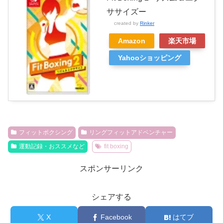
ササイズー
created by
Rinker
Amazon
楽天市場
Yahooショッピング
フィットボクシング
リングフィットアドベンチャー
運動記録・おススメなど
fit boxing
スポンサーリンク
シェアする
X
Facebook
はてブ