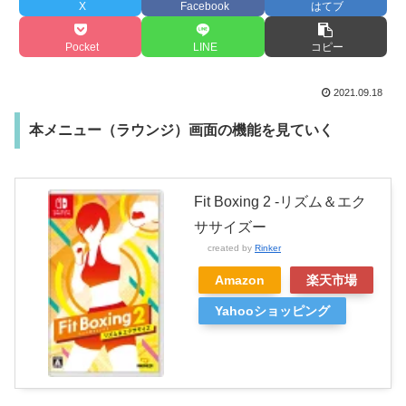
X
Facebook
はてブ
Pocket
LINE
コピー
2021.09.18
本メニュー（ラウンジ）画面の機能を見ていく
Fit Boxing 2 -リズム＆エク
ササイズー
created by
Rinker
Amazon
楽天市場
Yahooショッピング