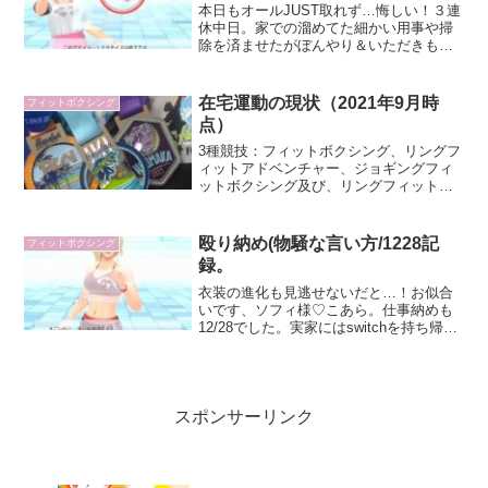
本日もオールJUST取れず…悔しい！３連
休中日。家での溜めてた細かい用事や掃
除を済ませたがぼんやり＆いただきもの
のおやつを食べたりしてのんびり過ごせ
たので夜にプレイ開始。こあら。キャン
ペーンのハッシュタグで、１日で１万発
在宅運動の現状（2021年9月時
フィットボクシング
やった猛者を見たのも...
点）
3種競技：フィットボクシング、リングフ
ィットアドベンチャー、ジョギングフィ
ットボクシング及び、リングフィットに
ついてほぼ触れてないけど先に現状を書
いておくと、在宅勤務で習慣化した運動
はフィットボクシング、リングフィット
殴り納め(物騒な言い方/1228記
フィットボクシング
アドベンチャー、ジョギ...
録。
衣装の進化も見逃せないだと…！お似合
いです、ソフィ様♡こあら。仕事納めも
12/28でした。実家にはswitchを持ち帰ら
ないため、12/28がフィットボクシング納
め。以前だったら仕事納めのあとはなん
となく飲みに行くことが多かったけど、
コロナ...
スポンサーリンク