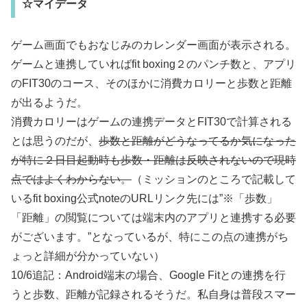
☆マイデータ
ゲーム画面でもおなじみのカレンダー画面が表示される。
ゲームと連携していればfit boxing２のパンチ数と、アプリ
のFIT30のコース、そのほかに消費カロリーと歩数と距離
が出るようだ。
消費カロリーはゲームの連携データとFIT30で計算される
とは思うのだが、
歩数と距離がどうなってるか気になった
が特に２日目起動時も歩数・距離は反映されないので現時
点ではよくわからない。
（ミッションのところで記載して
いるfit boxing公式noteのURLリンク先には”※「歩数」
「距離」の閲覧については端末内のアプリと連携する必要
がございます。”となっているが、特にこの点の連携がち
ょっと詳細が分かっていない）
10/6追記：Android端末の場合、Google Fitとの連携を行
うと歩数、距離が記録されるそうだ。私自身は普段スマー