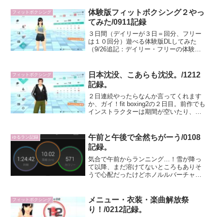
体験版フィットボクシング２やっ
フィットボクシング
てみた/0911記録
３日間（デイリーが３日＝回分、フリー
は１０回分）遊べる体験版DLしてみた
（9/26追記：デイリー・フリーの体験版
を終えてのまとめはコチラ。）フィット
ボクシング２、発売当時から購入を迷い
に迷いつつ選択肢が増えるとラウラ姉さ
日本沈没、こあらも沈没。/1212
フィットボクシング
んにまた「ひさしぶり...
記録。
２日連続やったらなんか言ってくれます
か、ガイ！fit boxing2の２日目。前作でも
インストラクターは期間が空いたり、時
間帯に合わせて起動時のコメントが異な
っていたけど今作はどうかな？と思って
起動したところ、起動した時点で前作と
午前と午後で全然ちがーう/0108
ゆるラン記録
の違いが！...
記録。
気合で午前からランニング…！雪が降っ
て以降、まだ溶けてないところもありそ
うで心配だったけどホノルルバーチャル
マラソン〆切(16日18：59記録登録まで)
に向けてこの３連休は走りたいと考えて
いたので、今日はやる気が落ちる前に出
メニュー・衣装・楽曲解放祭
フィットボクシング
発！こあら。心配...
り！/0212記録。