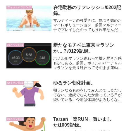
時点では1/2雪予報となっていたのだがそ
れが消えていたことと...
在宅勤務のリフレッシュ/0202記
フィットボクシング
録。
マルティーナの可愛さに、気づき始めた
マイレボリューション…前回マルティー
ナでプレイしたのってもう昨年なんだ
な…。インストラクター10人で毎回交代
してもらってることを考えると、１か月
で１周出来たら私にとってはすごくいい
新たなモチベに東京マラソン
ゆるラン記録
ペース！と思うことにして...
か…？/0129記録。
ホノルルマラソン終わって燃え尽きた感
も少しある。前回、ホノルルバーチャル
マラソンを走り終わってそのまま運動で
きない週間にも入ったので走ってなかっ
たけど、今日はなんだか天気よくてぽか
ぽか＆暇だった（コロナ対策で予定見送
ゆるラン朝化計画。
ゆるラン記録
った）のでのんびり走って...
朝ランなるものをしてみんとて…まだし
てない。連続でなんだか曇っている日が
続いている。今朝は体調がよろしくな
く、夜も結局継続して悪かったのでフィ
ットボクシング他運動はできてないがあ
ったかいお茶を飲みつつ、今朝思い立っ
た朝ランのことを考えてみた...
Tarzan「楽RUN」買いまし
ゆるラン記録
た/1009記録。