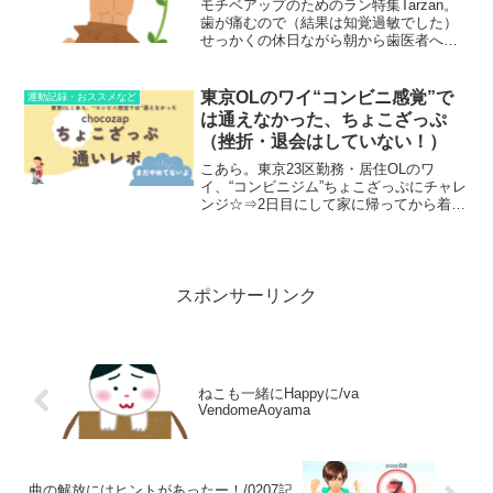
モチベアップのためのラン特集Tarzan。
歯が痛むので（結果は知覚過敏でした）
せっかくの休日ながら朝から歯医者へ。
もともと口腔に問題が多いためずっと同
じ歯医者に通っていて、今が一番遠いけ
ど１時間以上かけて通院中。通院に１時
東京OLのワイ“コンビニ感覚”で
運動記録・おススメなど
間かかることよりも...
は通えなかった、ちょこざっぷ
（挫折・退会はしていない！）
こあら。東京23区勤務・居住OLのワ
イ、“コンビニジム”ちょこざっぷにチャレ
ンジ☆⇒2日目にして家に帰ってから着替
えていくことに。⇒感想：私の思うコン
ビニとはちょっとギャップがあった…！
ちょこざっぷ、会員登録してみた！店舗
拡大＆CM大量放送...
スポンサーリンク
ねこも一緒にHappyに/va
VendomeAoyama
曲の解放にはヒントがあったー！/0207記