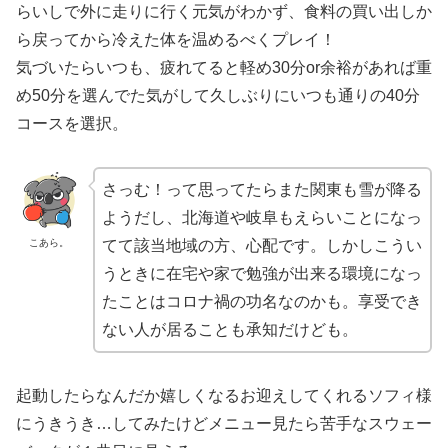
らいしで外に走りに行く元気がわかず、食料の買い出しか
ら戻ってから冷えた体を温めるべくプレイ！
気づいたらいつも、疲れてると軽め30分or余裕があれば重
め50分を選んでた気がして久しぶりにいつも通りの40分
コース
を
選択
。
さっむ！って思ってたらまた関東も雪が降る
ようだし、北海道や岐阜もえらいことになっ
こあら。
てて該当地域の方、心配です。しかしこうい
うときに在宅や家で勉強が出来る環境になっ
たことはコロナ禍の功名なのかも。享受でき
ない人が居ることも承知だけども。
起動したらなんだか嬉しくなるお迎えしてくれるソフィ様
にうきうき…してみたけどメニュー見たら苦手なスウェー