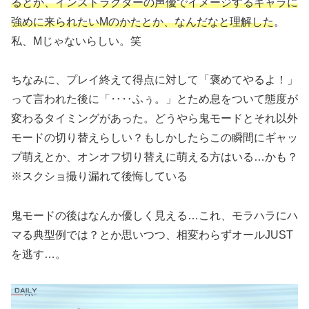
るとか、インストラクターの声優でイメージするキャラに
強めに来られたいMのかたとか、なんだなと理解した
。
私、Mじゃないらしい。笑
ちなみに、プレイ終えて得点に対して「褒めてやるよ！」
って言われた後に「‥‥ふぅ。」とため息をついて態度が
変わるタイミングがあった。どうやら鬼モードとそれ以外
モードの切り替えらしい？もしかしたらこの瞬間にギャッ
プ萌えとか、オンオフ切り替えに萌える方はいる…かも
？
※スクショ撮り漏れて後悔している
鬼モードの後はなんか優しく見える…これ、モラハラにハ
マる典型例では？とか思いつつ、相変わらずオールJUST
を逃す…。