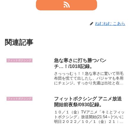
ねむねむ こあら
関連記事
急な寒さに打ち勝つパン
フィットボクシング
チ…！/1018記録。
さっっっむぅ！！急な寒さに驚いて羽毛
布団を慌てて出したし、パジャマも冬用
にチェンジ。すっかり先週は出社と在宅
でも残業と、クリスマス限定ジュエリー
の発表が立て続けにあって記事書くのが
続いて全くできていなかったフィットボ
フィットボクシング アニメ放送
フィットボクシング
クシングをやるべく、今日...
開始前夜祭/0930記録。
１０／１（金）TVアニメ「キミとフィッ
トボクシング」放送開始(21:54～)ついに
明日２０２２／１０／１（金）２１：５
４からTOKYO MXで、ゲーム「フィッ
トボクシング２」から派生した「キミと