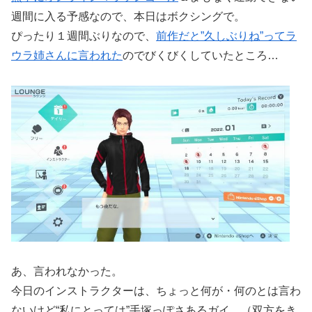
週間に入る予感なので、本日はボクシングで。
ぴったり１週間ぶりなので、
前作だと”久しぶりね”ってラ
ウラ姉さんに言われた
のでびくびくしていたところ…
あ、言われなかった。
今日のインストラクターは、ちょっと何が・何のとは言わ
ないけど“私にとっては”手塚っぽさあるガイ。（双方をき