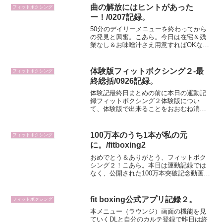
フィットボクシング」の放送が始まる。
曲の解放にはヒントがあった
フィットボクシング
気になって...
ー！/0207記録。
50分のデイリーメニューを終わってから
の発見と興奮。こあら。今日は在宅＆残
業なし＆お味噌汁さえ用意すればOKな状
態だったので50分コースをプレイ！デイ
リー50分の話も後で書くとして、２月の
目標のうちにあげていた楽曲解放につい
体験版フィットボクシング２-最
フィットボクシング
て発見があったの...
終総括/0926記録。
体験記最終日まとめの前に本日の運動記
録フィットボクシング２体験版につい
て、体験版で出来ることをおおむね消化
したので本日総括だけどその前に、今日
の記録を。本日も懲りずに３本立てだ
よ！（リングフィットアドベンチャー・
100万本のうち1本が私の元
フィットボクシング
体験版フィットボクシング２・...
に。/fitboxing2
おめでとう＆ありがとう、フィットボク
シング２！こあら。本日は運動記録では
なく、公開された100万本突破記念動画に
ついて。フィットボクシング２が2020年
12月に発売され、2021年12月に100万本
の出荷販売本数を達成した。前作のフィ
fit boxing公式アプリ記録２。
フィットボクシング
ットボ...
本メニュー（ラウンジ）画面の機能を見
ていくDLと自分のカルテ登録で昨日は終