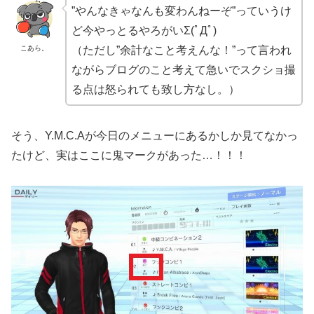
”やんなきゃなんも変わんねーぞ”っていうけ
ど今やっとるやろがいΣ(ﾟДﾟ)
こあら。
（ただし”余計なこと考えんな！”って言われ
ながらブログのこと考えて急いでスクショ撮
る点は怒られても致し方なし。）
そう、Y.M.C.Aが今日のメニューにあるかしか見てなかっ
たけど、実はここに鬼マークがあった…！！！