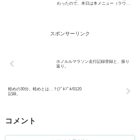
わったので、本日は本メニュー（ラウン
ジ）画面のアイコン機能を確認。ちなみ
に２日目ログインスタンプはやはりアプ
リの起動だけでもらえたが、起動で繰り
返し落ちてしまってリン...
スポンサーリンク
ホノルルマラソン走行記録登録と、振り
返り。
軽めの30分。軽めとは…？(ﾌﾟﾙﾌﾟﾙ/0120
記録。
コメント