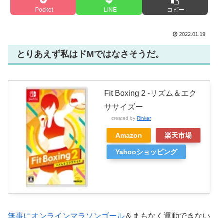
Pocket
LINE
コピー
2022.01.19
とりあえず私はドMではなさそうだ。
Fit Boxing 2 -リズム＆エク
ササイズー
created by
Rinker
Amazon
楽天市場
Yahooショッピング
無事にオンラインマラソンゴール
＆まもなく運動できない