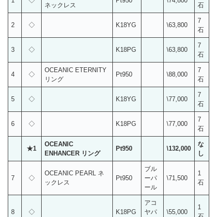
1
◇
Pt950
\74,800
ネックレス
石
7
2
◇
K18YG
\63,800
石
7
3
◇
K18PG
\63,800
石
OCEANIC ETERNITY
7
4
◇
Pt950
\88,000
リング
石
7
5
◇
K18YG
\77,000
石
7
6
◇
K18PG
\77,000
石
OCEANIC
な
★1
Pt950
\132,000
ENHANCER リング
し
ブル
OCEANIC PEARL ネ
1
7
◇
Pt950
ーパ
\71,500
ックレス
石
ール
アコ
1
8
◇
K18PG
ヤパ
\55,000
石