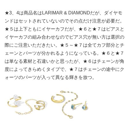
★3、4は商品名はLARIMAR & DIAMONDだが、ダイヤモ
ンドはセットされていないのでその点だけ注意が必要だ。
★５は上下ともにイヤーカフだが、★６と★７はピアスと
イヤーカフの組み合わせなのでピアス穴が無い方は選択の
際にご注意いただきたい。★５～★７は全てカフ部分とチ
ェーンとパーツが分かれるようになっている。★６と★７
は単なる素材と石違いかと思ったが、★６はチェーンが角
度によってきらめくタイプで、★７はチェーンの途中にク
ォーツのパーツが入って異なる輝きを放つ。