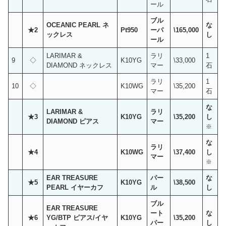
ール
ブル
OCEANIC PEARL ネ
な
★2
Pt950
ーパ
\165,000
ックレス
し
ール
LARIMAR &
ラリ
1
9
◇
K10YG
\33,000
DIAMOND ネックレス
マー
石
ラリ
1
10
◇
K10WG
\35,200
マー
石
な
LARIMAR &
ラリ
★3
K10YG
\35,200
し
DIAMOND ピアス
マー
※
な
ラリ
★4
K10WG
\37,400
し
マー
※
EAR TREASURE
パー
な
★5
K10YG
\38,500
PEARL イヤーカフ
ル
し
ブル
EAR TREASURE
ート
な
★6
YG/BTP ピアス/イヤ
K10YG
\35,200
パー
し