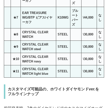
ーカフ
ズ
ブル
EAR TREASURE
ート
な
★7
WG/BTP ピアス/イヤ
K10WG
\44,000
パー
し
ーカフ
ズ
CRYSTAL CLEAR
な
★8
STEEL
\30,800
WATCH
し
CRYSTAL CLEAR
な
★9
STEEL
\30,800
WATCH steel
し
CRYSTAL CLEAR
な
★10
STEEL
\30,800
WATCH navy
し
CRYSTAL CLEAR
な
★11
STEEL
\30,800
WATCH light blue
し
カスタマイズ可能品の、ホワイトダイヤモンドver.を
フルラインナップ