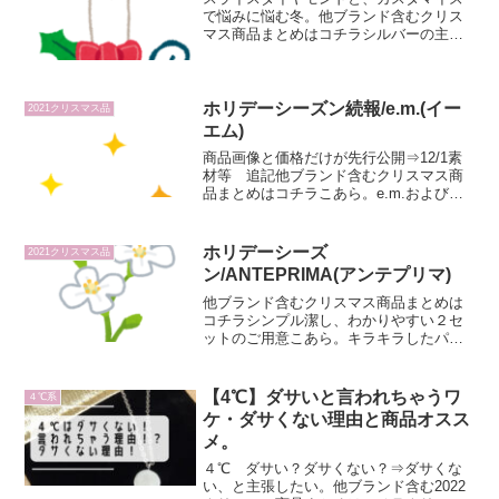
で悩みに悩む冬。他ブランド含むクリス
マス商品まとめはコチラシルバーの主張
強めなサイズから、ゴールドの華奢な線
で出来たジュエリーまで広く取り扱う
e.m.groupでは、現在クリスマス限定品の
先行受注が行われ...
ホリデーシーズン続報/e.m.(イー
2021クリスマス品
エム)
商品画像と価格だけが先行公開⇒12/1素
材等 追記他ブランド含むクリスマス商
品まとめはコチラこあら。e.m.および
little embremのクリスマスコレクション
が追加発表となった。（前回発表分はコ
チラ）今時点では画像と価格一覧のみ
ホリデーシーズ
2021クリスマス品
で、写...
ン/ANTEPRIMA(アンテプリマ)
他ブランド含むクリスマス商品まとめは
コチラシンプル潔し、わかりやすい２セ
ットのご用意こあら。キラキラしたパー
ツで作られる定番からキャラクター型の
変形商品など華やかなワイヤーバッグが
定番のアンテプリマ。店頭ではヴァンド
【4℃】ダサいと言われちゃうワ
４℃系
ームヤマダがOEM製造し...
ケ・ダサくない理由と商品オスス
メ。
４℃ ダサい？ダサくない？⇒ダサくな
い、と主張したい。他ブランド含む2022