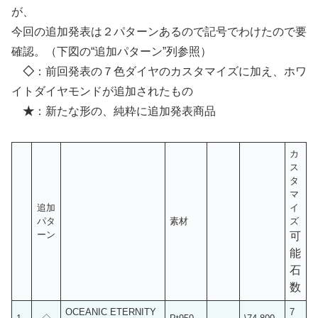
が、
今回の追加発表は２パターンあるので記号でわけたので要
確認。（下図の“追加パターン”列参照）
◇
：前回発表の７色ダイヤのカスタマイズに加え、ホワ
イトダイヤモンドが追加されたもの
★
：新たな形の、純粋に追加発表商品
カ
ス
タ
マ
追加
イ
パタ
素材
ズ
ーン
可
能
石
数
OCEANIC ETERNITY
7