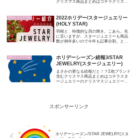
クリスマス商品まとめはコチラクリスマ
ス・ホワイトデーでTwitterのトレンドに
上がってくる ４℃ ダサい と言った
ワード…。 ・プレゼントでもらったも
2022ホリデー/スタージュエリー
2022クリスマス品
のが4℃のア...
(HOLY STAR)
羽根と、特徴的な貝の輝き。こあら。先
に言いますが、スタージュエリーも商品
数が例年多いので今年も記事分割。とり
あえず今回紹介するのはクリスマスシー
ズンに特別に出るホリデイベアセット商
品(BEAR FOR PEACEキャンペーン)と、
ホリデーシーズン続報3/STAR
2021クリスマス品
HOLYS...
JEWELRY(スタージュエリー)
まさかの更なる続報だと！？Σ他ブランド
含むクリスマス商品まとめはコチラスタ
ージュエリーのクリスマスジュエリーに
ついて、既に３回（初報・初報に商品追
加した続報・ベア情報が出た続報２）も
記事書いてたけどまさかの商品がいつの
間にか（11/16のH...
スポンサーリンク
ホリデーシーズン/STAR JEWELRY(スタ