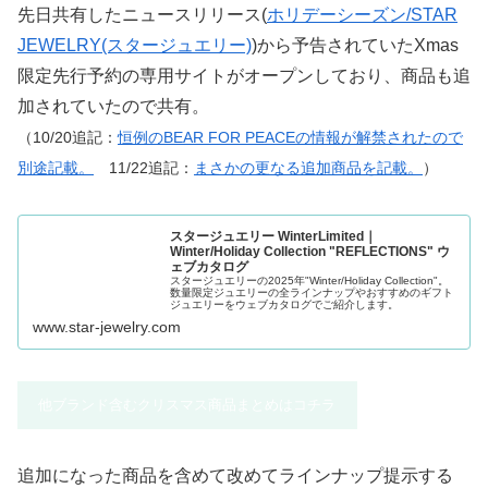
先日共有したニュースリリース(
ホリデーシーズン/STAR
JEWELRY(スタージュエリー)
)から予告されていたXmas
限定先行予約の専用サイトがオープンしており、商品も追
加されていたので共有。
（10/20追記：
恒例のBEAR FOR PEACEの情報が解禁されたので
別途記載。
11/22追記：
まさかの更なる追加商品を記載。
）
スタージュエリー WinterLimited｜
Winter/Holiday Collection "REFLECTIONS" ウ
ェブカタログ
スタージュエリーの2025年"Winter/Holiday Collection"。
数量限定ジュエリーの全ラインナップやおすすめのギフト
ジュエリーをウェブカタログでご紹介します。
www.star-jewelry.com
他ブランド含むクリスマス商品まとめはコチラ
追加になった商品を含めて改めてラインナップ提示する