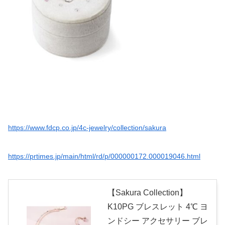
https://www.fdcp.co.jp/4c-jewelry/collection/sakura
https://prtimes.jp/main/html/rd/p/000000172.000019046.html
【Sakura Collection】
K10PG ブレスレット 4℃ ヨ
ンドシー アクセサリー ブレ