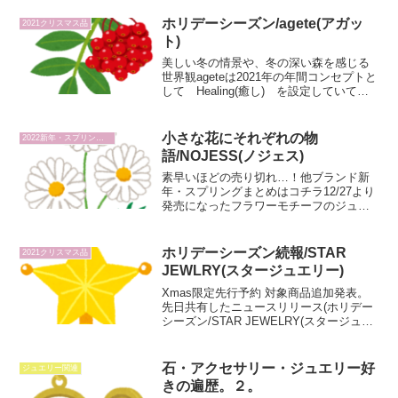
に２／２５から発売されたBotanity-芽吹
き-をテーマにした商品を紹介していく。
ホリデーシーズン/agete(アガッ
2021クリスマス品
桜コレクショ...
ト)
美しい冬の情景や、冬の深い森を感じる
世界観ageteは2021年の年間コンセプトと
して Healing(癒し) を設定していて、
今回発表のWinter Limited Collectionでそ
の集大成となる商品を発表した。冬の深
い森や、美し...
小さな花にそれぞれの物
2022新年・スプリング品
語/NOJESS(ノジェス)
素早いほどの売り切れ…！他ブランド新
年・スプリングまとめはコチラ12/27より
発売になったフラワーモチーフのジュエ
リーをそろえたNOJESSのスプリングコ
レクション。既に1/3時点で売り切れにな
っている商品もあるが、かわいすぎて売
ホリデーシーズン続報/STAR
2021クリスマス品
り切れも納...
JEWLRY(スタージュエリー)
Xmas限定先行予約 対象商品追加発表。
先日共有したニュースリリース(ホリデー
シーズン/STAR JEWELRY(スタージュエ
リー))から予告されていたXmas限定先行
予約の専用サイトがオープンしており、
商品も追加されていたので共有。（10...
石・アクセサリー・ジュエリー好
ジュエリー関連
きの遍歴。２。