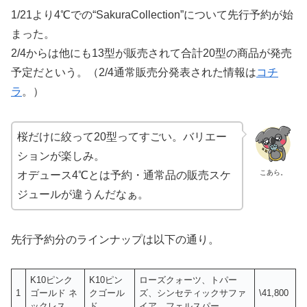
1/21より4℃での“SakuraCollection”について先行予約が始
まった。
2/4からは他にも13型が販売されて合計20型の商品が発売
予定だという。
（2/4通常販売分発表された情報は
コチ
ラ
。）
桜だけに絞って20型ってすごい。バリエー
ションが楽しみ。
こあら。
オデュース4℃とは予約・通常品の販売スケ
ジュールが違うんだなぁ。
先行予約分のラインナップは以下の通り。
K10ピンク
K10ピン
ローズクォーツ、トパー
1
ゴールド ネ
クゴール
ズ、シンセティックサファ
\41,800
ックレス
ド
イア、フェルスパー