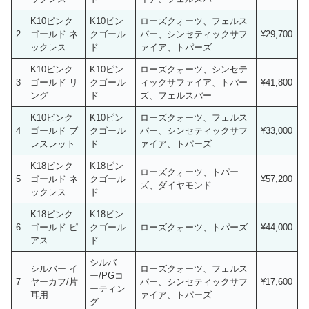
K10ピンク
K10ピン
ローズクォーツ、フェルス
2
ゴールド ネ
クゴール
パー、シンセティックサフ
¥29,700
ックレス
ド
ァイア、トパーズ
K10ピンク
K10ピン
ローズクォーツ、シンセテ
3
ゴールド リ
クゴール
ィックサファイア、トパー
¥41,800
ング
ド
ズ、フェルスパー
K10ピンク
K10ピン
ローズクォーツ、フェルス
4
ゴールド ブ
クゴール
パー、シンセティックサフ
¥33,000
レスレット
ド
ァイア、トパーズ
K18ピンク
K18ピン
ローズクォーツ、トパー
5
ゴールド ネ
クゴール
¥57,200
ズ、ダイヤモンド
ックレス
ド
K18ピンク
K18ピン
6
ゴールド ピ
クゴール
ローズクォーツ、トパーズ
¥44,000
アス
ド
シルバ
シルバー イ
ローズクォーツ、フェルス
ー/PGコ
7
ヤーカフ/片
パー、シンセティックサフ
¥17,600
ーティン
耳用
ァイア、トパーズ
グ