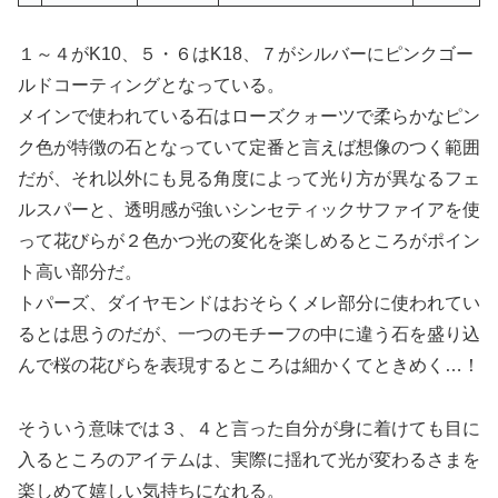
１～４がK10、５・６はK18、７がシルバーにピンクゴー
ルドコーティングとなっている。
メインで使われている石はローズクォーツで柔らかなピン
ク色が特徴の石となっていて定番と言えば想像のつく範囲
だが、それ以外にも見る角度によって光り方が異なるフェ
ルスパーと、透明感が強いシンセティックサファイアを使
って花びらが２色かつ光の変化を楽しめるところがポイン
ト高い部分だ。
トパーズ、ダイヤモンドはおそらくメレ部分に使われてい
るとは思うのだが、一つのモチーフの中に違う石を盛り込
んで桜の花びらを表現するところは細かくてときめく…！
そういう意味では３、４と言った自分が身に着けても目に
入るところのアイテムは、実際に揺れて光が変わるさまを
楽しめて嬉しい気持ちになれる。