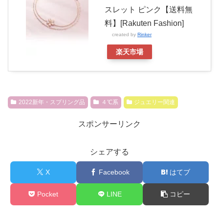
スレット ピンク【送料無
料】[Rakuten Fashion]
created by
Rinker
楽天市場
2022新年・スプリング品
４℃系
ジュエリー関連
スポンサーリンク
シェアする
X
Facebook
はてブ
Pocket
LINE
コピー