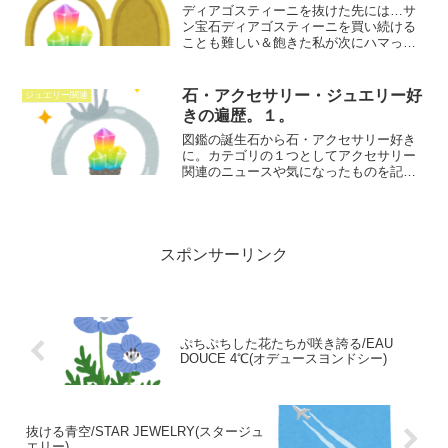
ディアゴスティーニを抜けた先には…サ
ン宝石ディアゴスティーニを買い続ける
ことも難しい＆飽きた私が次にハマった
のはアクセサリーだった。中学校に進学
して今までの小学校とは違うメンバーも
集まり、制服と校則の範囲でいかに差別
石・アクセサリー・ジュエリー好
ジュエリー関連
化するか、誰がお洒落でヒ...
きの遍歴。１。
図鑑の誕生石から石・アクセサリー好き
に。カテゴリの１つとしてアクセサリー
関連のニュースや気になったものを記載
予定。子どものころに家には図鑑が１冊
だけあって、何かに特化した図鑑じゃな
く百科図鑑みたいなもので今覚えてるの
は他のページが何だったか...
スポンサーリンク
ぷちぷちした花たちが咲き誇る/EAU
DOUCE 4℃(オデュースヨンドシー)
抜ける青空/STAR JEWELRY(スタージュ
エリー)