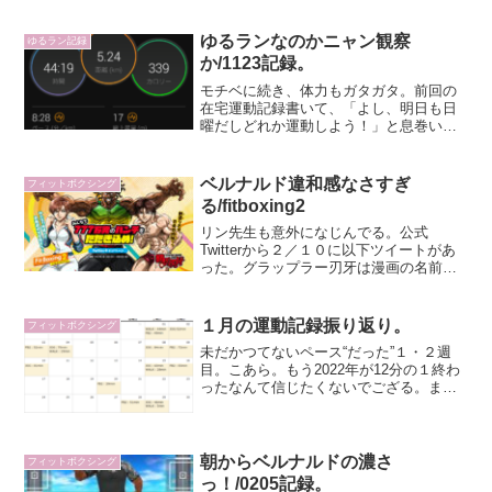
満足の記事。）今月は３１日中７日が運
動した日。健康診断で聞かれる「週２
回、３０分以上の運動習慣...
ゆるランなのかニャン観察
ゆるラン記録
か/1123記録。
モチベに続き、体力もガタガタ。前回の
在宅運動記録書いて、「よし、明日も日
曜だしどれか運動しよう！」と息巻いて
いたのだが、同日夜に家族が発熱した。7
時半ごろに体温計のデジタル音で気が付
いて起きたところ38度を夜中に記録した
ベルナルド違和感なさすぎ
フィットボクシング
らしく（その時全く気...
る/fitboxing2
リン先生も意外になじんでる。公式
Twitterから２／１０に以下ツイートがあ
った。グラップラー刃牙は漫画の名前と
して知っていたが、続編タイトルがいく
つもあることは知らなかった。（アニメ
のドラゴンボールみたいに後ろにZとか、
１月の運動記録振り返り。
フィットボクシング
つくのかなと…。）...
未だかつてないペース“だった”１・２週
目。こあら。もう2022年が12分の１終わ
ったなんて信じたくないでござる。まだ
新年だと思えば、新年だいっ。さて１月
の運動記録を振り返り。ホノルルマラソ
ンのバーチャルイベントを走り終えるこ
とが第一目標だっ...
朝からベルナルドの濃さ
フィットボクシング
っ！/0205記録。