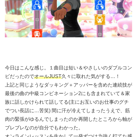
今日はこんな感じ。１曲目は短い＆やさしいのダブルコン
ビだったので
オールJUST
久々に取れた気がする…！
上記と同じようなダッキング＋アッパーを含めた連続技が
最後の曲の中級コンビネーション2にも含まれていて＆家
族に話しかけられて話してる(主にお互いのお仕事のグチ
でつい長話に…苦笑) 間に汗が冷えてしまったうえで、筋
肉の緊張がゆるんでしまったのか再開したところから軸が
ブレブレなのが自分でもわかった。
オンラインレッスンを生かして一発ずつは力強く打てた感