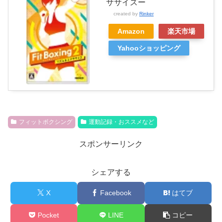
ササイズー
created by
Rinker
Amazon
楽天市場
Yahooショッピング
フィットボクシング
運動記録・おススメなど
スポンサーリンク
シェアする
X
Facebook
はてブ
Pocket
LINE
コピー