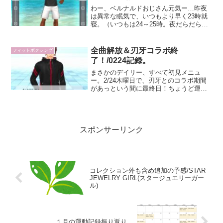
わー、ベルナルドおじさん元気ー…昨夜
は異常な眠気で、いつもより早く23時就
寝。（いつもは24～25時。夜だらだらし
ちゃうのやめらんないのよね…。）シャ
ワー浴びる気力もないままに寝ちゃった
ので、朝風呂しよーと思って起きたんだ
全曲解放＆刃牙コラボ終
フィットボクシング
けど、そのあとに洗...
了！/0224記録。
まさかのデイリー、すべて初見メニュ
ー。2/24木曜日で、刃牙とのコラボ期間
があっという間に最終日！ちょうど運動
できない週間に入る前に忙しくなってし
まったりでなんだか日が空いちゃったり
など、７７７万発についてもあまり貢献
できずに終わってしまっ...
スポンサーリンク
コレクション外も含め追加の予感/STAR
JEWELRY GIRL(スタージュエリーガー
ル)
１月の運動記録振り返り。