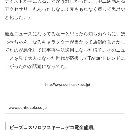
テイストが手に入ることがうれしかった。（中二病感ある
アクセサリーもあったしな…！兄ももれなく買って黒歴史
と化した。）
最近ニュースになってるなーと思ったら知らぬうちに、ほ
っぺちゃん なるキャラクターが当たって店舗経営とかし
てたのが悪化して民事再生法適用になった様子。そのニュ
ースを見て大人になった世代が応援してTwitterトレンドに
上がったのが話題になってた。
http://www.sunhoseki.co.jp/
www.sunhoseki.co.jp
ビーズ→スワロフスキー→デコ電全盛期。