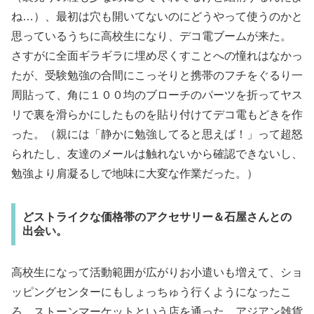
ね…）、最初は穴も開いてないのにどうやって使うのかと
思っているうちに高校生になり、デコ電ブームが来た。
さすがに全面ギラギラに埋め尽くすことへの憧れはなかっ
たが、受験勉強の合間にこっそりと携帯のフチをぐるり一
周貼って、角に１００均のブローチのパーツを折ってヤス
リで裏を滑らかにしたものを貼り付けてデコ電もどきを作
った。（親には「静かに勉強してると思えば！」って超怒
られたし、友達のメールは触れないから確認できないし、
勉強より肩凝るしで地味に大変な作業だった。）
どストライクな価格帯のアクセサリー＆石屋さんとの
出会い。
高校生になって活動範囲が広がりお小遣いも増えて、ショ
ッピングセンターにもしょっちゅう行くようになったこ
ろ、ストーンマーケットという店を通った。アジアン雑貨