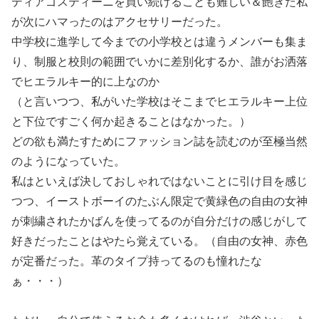
ディアゴスティーニを買い続けることも難しい＆飽きた私
が次にハマったのはアクセサリーだった。
中学校に進学して今までの小学校とは違うメンバーも集ま
り、制服と校則の範囲でいかに差別化するか、誰がお洒落
でヒエラルキー的に上なのか
（と言いつつ、私がいた学校はそこまでヒエラルキー上位
と下位ですごく何か起きることはなかった。）
どの欲も満たすためにファッション誌を読むのが至極当然
のようになっていた。
私はといえば決しておしゃれではないことに引け目を感じ
つつ、イーストボーイのたぶん限定で黄緑色の自由の女神
が刺繍されたかばんを使ってるのが自分だけの感じがして
好きだったことはやたら覚えている。（自由の女神、赤色
が定番だった。革のタイプ持ってるのも憧れたな
ぁ・・・）