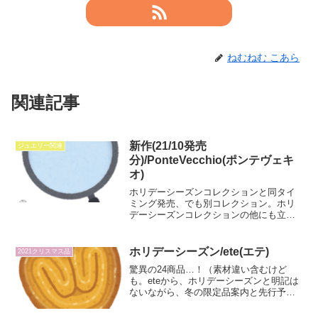
ねむねむ こあら
関連記事
新作(21/10発売
ジュエリー関連
分)/PonteVecchio(ポンテヴェキ
オ)
ホリデーシーズンコレクションと同タイ
ミング発売、でも別コレクション。ホリ
デーシーズンコレクションの他にも立て
続けにプレスリリースが出てる
PonteVecchio(ポンテヴェキオ)。ホリデ
ーシーズンコレクションにもプラチナ・
ホリデーシーズン/ete(エテ)
2021クリスマス品
ギルド・インターナ...
驚異の24商品…！（素材違い含むけど
も。eteから、ホリデーシーズンと明記は
ないながら、冬の限定品案内と先行予約
開始が発表されていた。素材違いで価格
が異なるのもあって驚異の24商品という