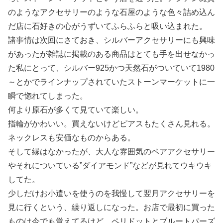
のようなアクセサリーのような石屋のような色々詰め込ん
だ店に石好きの心がうずいてふらふらと吸い込まれた。
諸事情は次回にさておき、シルバーアクセサリーにも興味
があったが雑誌に掲載のある商品はとても手を出せなかっ
た私にとって、シルバー925かつ天然石がついていて1980
～とかでラインナップされていたストーンマーケットに一
瞬で惚れてしまった。
何より原石が多くて見ていて楽しい。
指輪がかわいい。買えないけどピアスもたくさん見れる。
ネックレスも安価なものからある。
そして縁はなかったが、大人な雰囲気のペアアクセサリー
やそれについている”ダイアモンド”などが見れてウキウキ
してた。
少しだけお小遣いを使うのを我慢して翌月アクセサリーを
見に行くという、繰り返しになった。お店で最初に買った
ものは今でも覚えてるけど、ペリドットとブルートパーズ