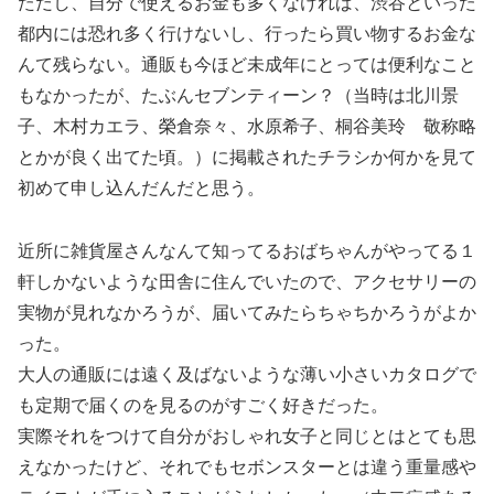
ただし、自分で使えるお金も多くなければ、渋谷といった
都内には恐れ多く行けないし、行ったら買い物するお金な
んて残らない。通販も今ほど未成年にとっては便利なこと
もなかったが、たぶんセブンティーン？（当時は北川景
子、木村カエラ、榮倉奈々、水原希子、桐谷美玲 敬称略
とかが良く出てた頃。）に掲載されたチラシか何かを見て
初めて申し込んだんだと思う。
近所に雑貨屋さんなんて知ってるおばちゃんがやってる１
軒しかないような田舎に住んでいたので、アクセサリーの
実物が見れなかろうが、届いてみたらちゃちかろうがよか
った。
大人の通販には遠く及ばないような薄い小さいカタログで
も定期で届くのを見るのがすごく好きだった。
実際それをつけて自分がおしゃれ女子と同じとはとても思
えなかったけど、それでもセボンスターとは違う重量感や