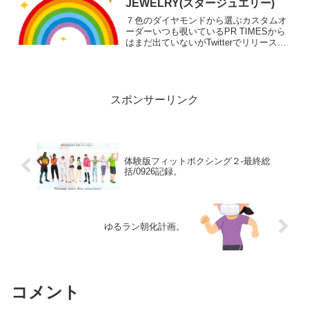
JEWELRY(スタージュエリー)
７色のダイヤモンドから選ぶカスタムオ
ーダーいつも覗いているPR TIMESから
はまだ出ていないがTwitterでリリースが
出ていたので反応したスタージュエリー
のクリスマス限定品を紹介。（追加商品
が多かったので、後日情報は別記事で紹
介してます...
スポンサーリンク
体験版フィットボクシング２-最終総
括/0926記録。
ゆるラン朝化計画。
コメント