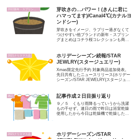
大所帯になった。先行予約特典として、
素材やコーティング...
芽吹きの…パワー！(きんに君に
2022新年・スプリング品
ハマってます)/Canal4℃(カナルヨ
ンドシー)
芽吹きをイメージ、ラブリー過ぎなくて
つけやすい他ブランドの新年・スプリン
グまとめはコチラ桜コレクションも商品
数の多さに圧倒されたが、ひと月空けず
に２／２５から発売されたBotanity-芽吹
き-をテーマにした商品を紹介していく。
ホリデーシーズン続報/STAR
2021クリスマス品
桜コレクショ...
JEWLRY(スタージュエリー)
Xmas限定先行予約 対象商品追加発表。
先日共有したニュースリリース(ホリデー
シーズン/STAR JEWELRY(スタージュエ
リー))から予告されていたXmas限定先行
予約の専用サイトがオープンしており、
商品も追加されていたので共有。（10...
記事作成２日目振り返り
雑記
９／５ くもり雨降るっていうから洗濯
もの干せず。連日の雨で昨日は浴室乾燥
使用したから今日は乾燥機で乾燥したけ
ど結局降らなかった（起きてから
は）。。。まぁタオルがふかふかになっ
たので良し。浴室乾燥はここ数日で初め
て使ってみたけど便利ね。ニット...
ホリデーシーズン/STAR
2021クリスマス品